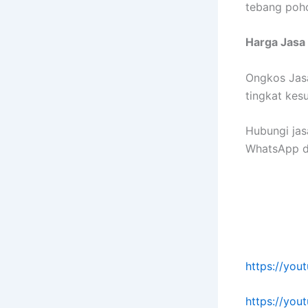
tebang poh
Harga Jasa
Ongkos Jasa
tingkat kes
Hubungi jas
WhatsApp di
https://yo
https://yo