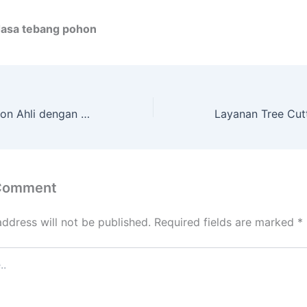
Jasa tebang pohon
Jasa Potong Pohon Ahli dengan Peralatan Lengkap di Gunung Bahagia Balipapan Kal. Tim.
 Comment
address will not be published.
Required fields are marked
*