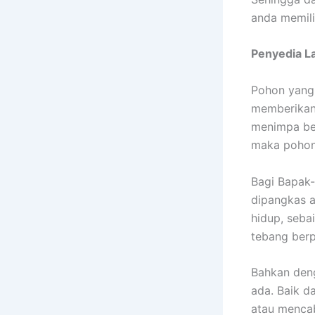
anda memili
Penyedia
L
Pohon yang 
memberikan 
menimpa ben
maka pohon 
Bagi Bapak-
dipangkas a
hidup, seba
tebang berp
Bahkan den
ada. Baik d
atau mencabu