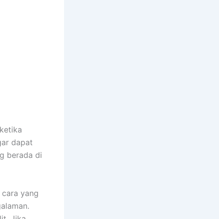
ketika
gar dapat
g berada di
 cara yang
galaman.
t. Jika