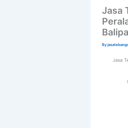
Jasa 
Peral
Balip
By
jasatebang
Jasa T