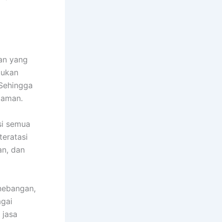
tan yang
kukan
 Sehingga
 aman.
si semua
teratasi
an, dan
enebangan,
agai
 jasa