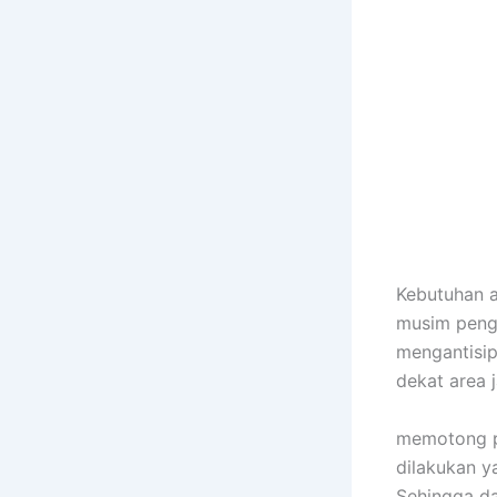
Kebutuhan 
musim peng
mengantisip
dekat area
memotong po
dilakukan y
Sehingga da