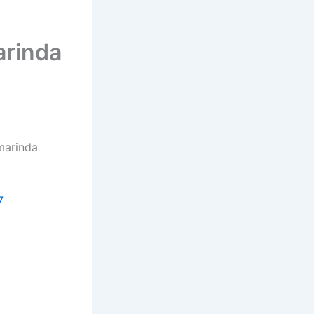
arinda
marinda
7