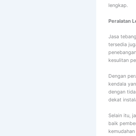
lengkap.
Peralatan 
Jasa tebang
tersedia ju
penebangan 
kesulitan p
Dengan pera
kendala yan
dengan tida
dekat insta
Selain itu,
baik pember
kemudahan 