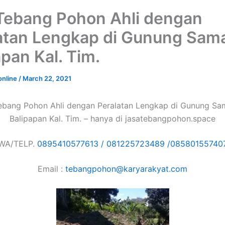
Tebang Pohon Ahli dengan
atan Lengkap di Gunung Sam
apan Kal. Tim.
online
/
March 22, 2021
ebang Pohon Ahli dengan Peralatan Lengkap di Gunung Sa
Balipapan Kal. Tim. – hanya di jasatebangpohon.space
WA/TELP.
0895410577613 /
081225723489 /
08580155740
Email :
tebangpohon@karyarakyat.com