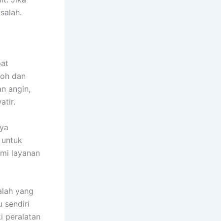
salah.
pat
boh dan
n angin,
tir.
nya
 untuk
mi layanan
alah yang
 sendiri
i peralatan