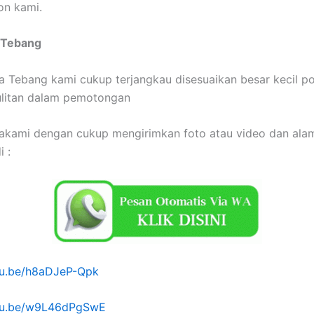
on kami.
 Tebang
 Tebang kami cukup terjangkau disesuaikan besar kecil p
ulitan dalam pemotongan
akami dengan cukup mengirimkan foto atau video dan ala
 :
utu.be/h8aDJeP-Qpk
utu.be/w9L46dPgSwE