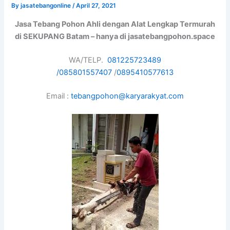
By
jasatebangonline
/
April 27, 2021
Jasa Tebang Pohon Ahli dengan Alat Lengkap Termurah
di SEKUPANG Batam – hanya di jasatebangpohon.space
WA/TELP.
081225723489
/
085801557407
/
0895410577613
Email :
tebangpohon@karyarakyat.com