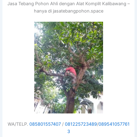
Jasa Tebang Pohon Ahli dengan Alat Komplit Kalibawang –
hanya di jasatebangpohon.space
WA/TELP.
085801557407
/
081225723489
/
089541057761
3