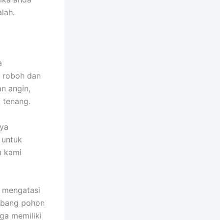
lah.
a
i roboh dan
n angin,
 tenang.
nya
 untuk
n kami
a mengatasi
ebang pohon
uga memiliki