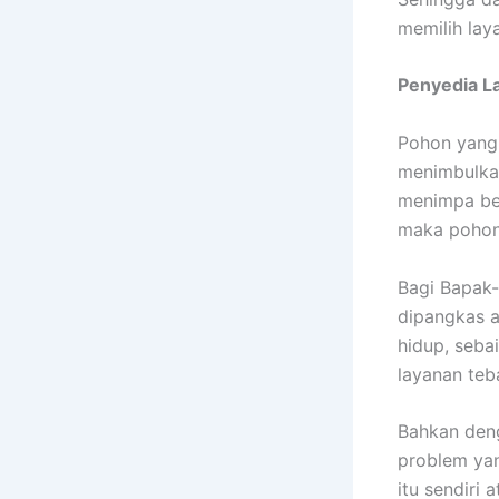
memilih lay
Penyedia
L
Pohon yang 
menimbulkan
menimpa ben
maka pohon 
Bagi Bapak-
dipangkas a
hidup, seb
layanan teb
Bahkan deng
problem ya
itu sendiri 