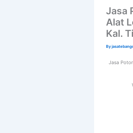
Jasa 
Alat 
Kal. T
By
jasatebang
Jasa Poton