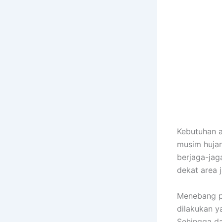
Kebutuhan a
musim huja
berjaga-jag
dekat area
Menebang po
dilakukan y
Sehingga da