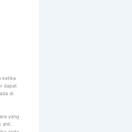
 ketika
r dapat
ada di
ara yang
ahli.
ika anda