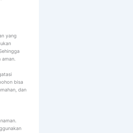
tan yang
kukan
 Sehingga
n aman.
atasi
pohon bisa
rumahan, dan
anaman.
nggunakan