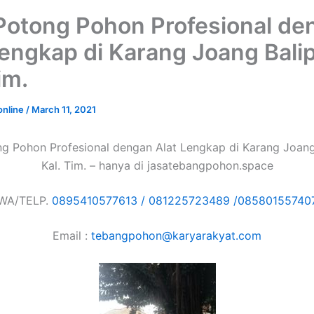
Potong Pohon Profesional de
Lengkap di Karang Joang Bali
im.
online
/
March 11, 2021
g Pohon Profesional dengan Alat Lengkap di Karang Joan
Kal. Tim. – hanya di jasatebangpohon.space
WA/TELP.
0895410577613 /
081225723489 /
08580155740
Email :
tebangpohon@karyarakyat.com