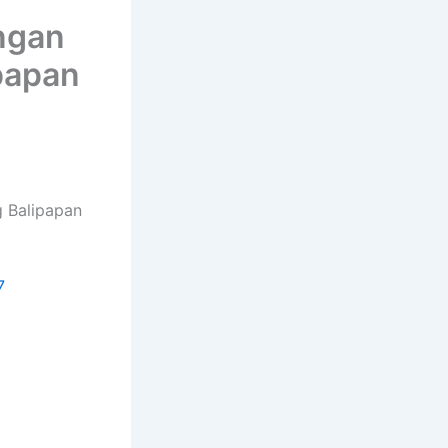
ngan
papan
g Balipapan
7