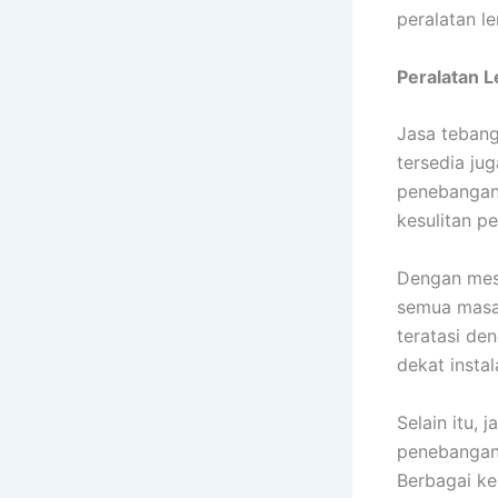
peralatan l
Peralatan 
Jasa tebang
tersedia ju
penebangan 
kesulitan p
Dengan mesi
semua masal
teratasi de
dekat insta
Selain itu,
penebangan,
Berbagai k