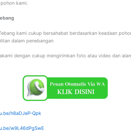
 pohon kami.
Tebang
 Tebang kami cukup bersahabat berdasarkan keadaan poho
ulitan dalam penebangan
akami dengan cukup mengirimkan foto atau video dan alam
utu.be/h8aDJeP-Qpk
utu.be/w9L46dPgSwE