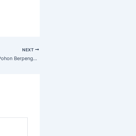
NEXT
Layanan Potong Pohon Berpengalaman dengan Peralatan Lengkap Kalibawang