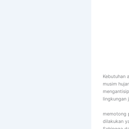
Kebutuhan 
musim huja
mengantisip
lingkungan
memotong po
dilakukan y
Sehingga da