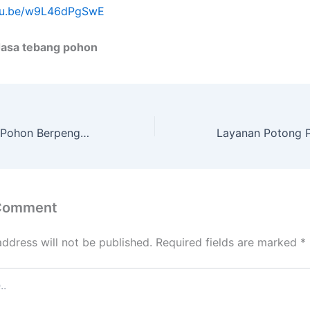
utu.be/w9L46dPgSwE
Jasa tebang pohon
Layanan Tebang Pohon Berpengalaman dengan Alat Lengkap di Baru Ulu Balipapan Kal. Tim.
 Comment
address will not be published.
Required fields are marked
*