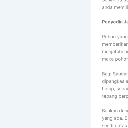
anda memili
Penyedia
J
Pohon yang 
memberikan 
menjatuhi b
maka pohon 
Bagi Saudar
dipangkas a
hidup, seb
tebang berp
Bahkan deng
yang ada. B
sendiri atau