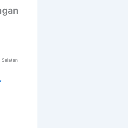
ngan
 Selatan
7