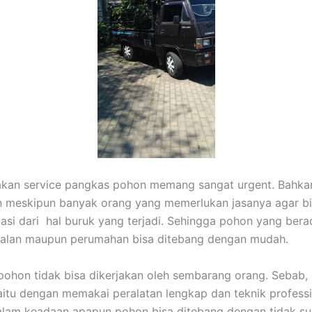
akan service pangkas pohon memang sangat urgent. Bahkan
n meskipun banyak orang yang memerlukan jasanya agar b
asi dari hal buruk yang terjadi. Sehingga pohon yang bera
 jalan maupun perumahan bisa ditebang dengan mudah.
hon tidak bisa dikerjakan oleh sembarang orang. Sebab,
aitu dengan memakai peralatan lengkap dan teknik professi
lam keadaan apapun pohon bisa ditebang dengan tidak suli