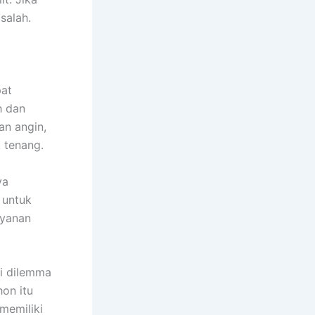
salah.
pat
h dan
an angin,
 tenang.
ya
 untuk
ayanan
i dilemma
on itu
 memiliki