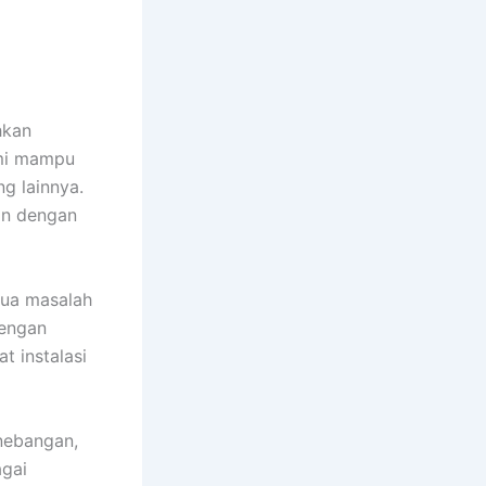
hkan
ami mampu
g lainnya.
an dengan
mua masalah
dengan
t instalasi
enebangan,
agai