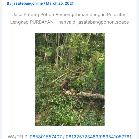
By
jasatebangonline
/
March 25, 2021
Jasa Potong Pohon Berpengalaman dengan Peralatan
Lengkap PURBAYAN – hanya di jasatebangpohon.space
WA/TELP.
085801557407
/
081225723489
/
089541057761