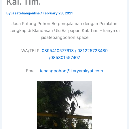
Kal. Tim.
By
jasatebangonline
/
February 23, 2021
Jasa Potong Pohon Berpengalaman dengan Peralatan
Lengkap di Klandasan Ulu Balipapan Kal. Tim. – hanya di
jasatebangpohon.space
WA/TELP.
0895410577613 /
081225723489
/
085801557407
Email :
tebangpohon@karyarakyat.com