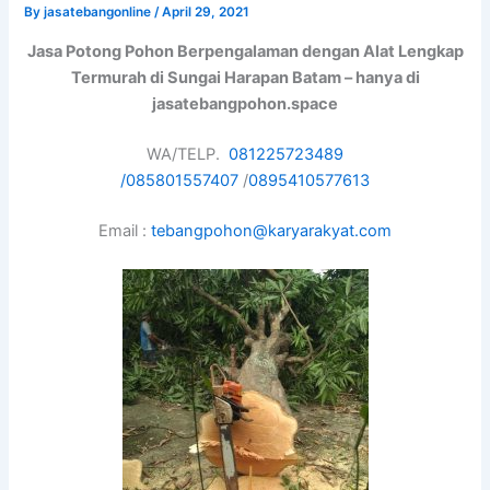
By
jasatebangonline
/
April 29, 2021
Jasa Potong Pohon Berpengalaman dengan Alat Lengkap
Termurah di Sungai Harapan Batam – hanya di
jasatebangpohon.space
WA/TELP.
081225723489
/
085801557407
/
0895410577613
Email :
tebangpohon@karyarakyat.com