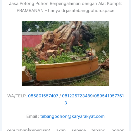
Jasa Potong Pohon Berpengalaman dengan Alat Komplit
PRAMBANAN – hanya di jasatebangpohon.space
WA/TELP.
085801557407
/
081225723489
/
089541057761
3
Email :
tebangpohon@karyarakyat.com
Kebutuhan|Keperluan} akan service tebang pohon