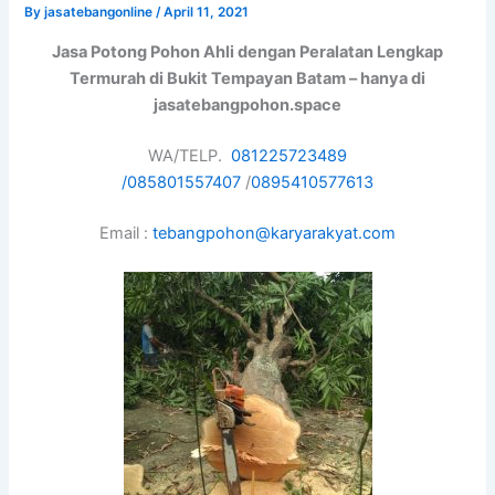
By
jasatebangonline
/
April 11, 2021
Jasa Potong Pohon Ahli dengan Peralatan Lengkap
Termurah di Bukit Tempayan Batam – hanya di
jasatebangpohon.space
WA/TELP.
081225723489
/
085801557407
/
0895410577613
Email :
tebangpohon@karyarakyat.com