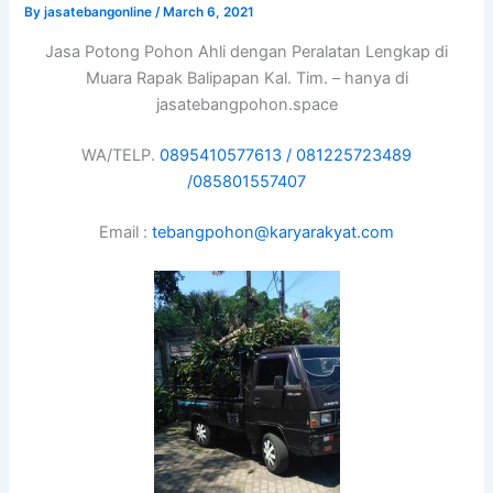
By
jasatebangonline
/
March 6, 2021
Jasa Potong Pohon Ahli dengan Peralatan Lengkap di
Muara Rapak Balipapan Kal. Tim. – hanya di
jasatebangpohon.space
WA/TELP.
0895410577613 /
081225723489
/
085801557407
Email :
tebangpohon@karyarakyat.com