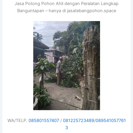
Jasa Potong Pohon Ahli dengan Peralatan Lengkap
Banguntapan – hanya di jasatebangpohon.space
WA/TELP.
085801557407
/
081225723489
/
089541057761
3