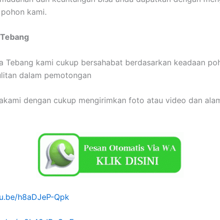
 pohon kami.
 Tebang
a Tebang kami cukup bersahabat berdasarkan keadaan po
ulitan dalam pemotongan
akami dengan cukup mengirimkan foto atau video dan alam
utu.be/h8aDJeP-Qpk