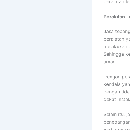
peralatan l
Peralatan 
Jasa tebang
peralatan y
melakukan p
Sehingga ke
aman.
Dengan pera
kendala yan
dengan tida
dekat insta
Selain itu,
penebangan,
Berbagai k