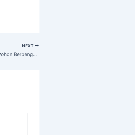
NEXT
Layanan Potong Pohon Berpengalaman dengan Peralatan Lengkap di Gunung Samarinda Balipapan Kal. Tim.