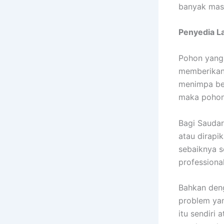
banyak mas
Penyedia
L
Pohon yang 
memberikan 
menimpa ben
maka pohon 
Bagi Saudar
atau dirapi
sebaiknya 
professiona
Bahkan den
problem ya
itu sendiri 