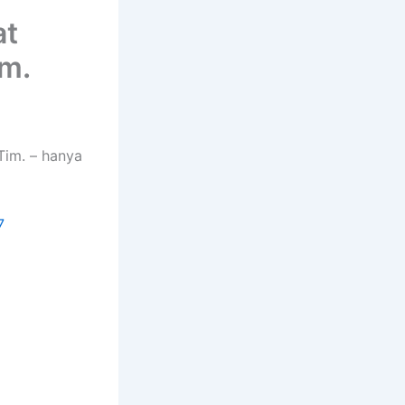
at
im.
Tim. – hanya
7