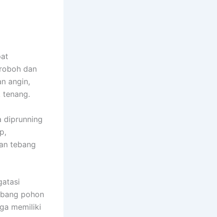
pat
 roboh dan
n angin,
 tenang.
a diprunning
p,
an tebang
atasi
ebang pohon
uga memiliki