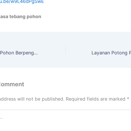
utu.be/w9L46dPgSwE
Jasa tebang pohon
Layanan Tebang Pohon Berpengalaman dengan Peralatan Lengkap di Gunung Bahagia Balipapan Kal. Tim.
 Comment
address will not be published.
Required fields are marked
*