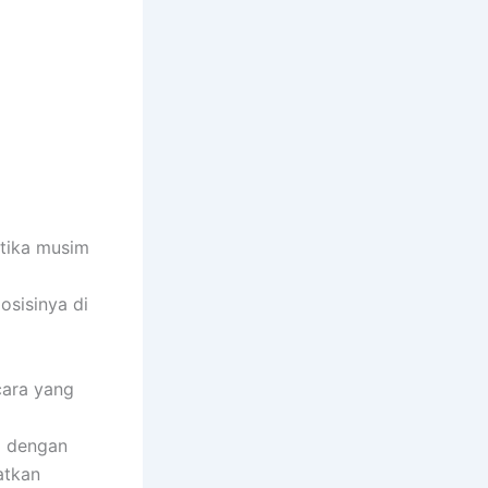
tika musim
osisinya di
cara yang
g dengan
atkan