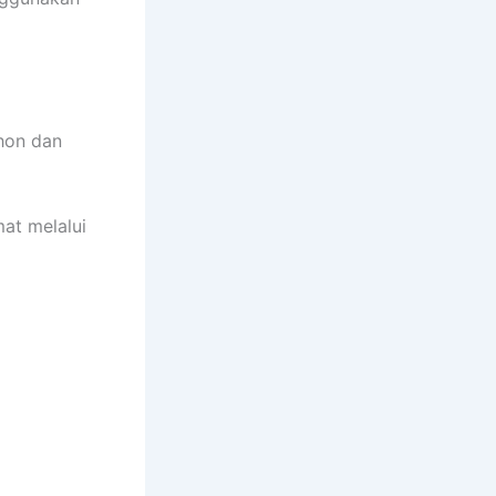
hon dan
at melalui