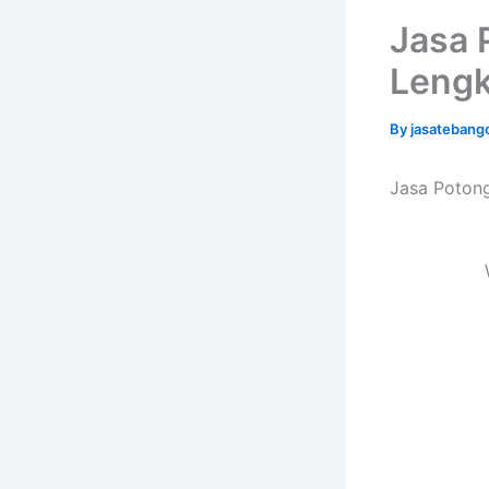
Jasa 
Lengka
By
jasatebang
Jasa Potong