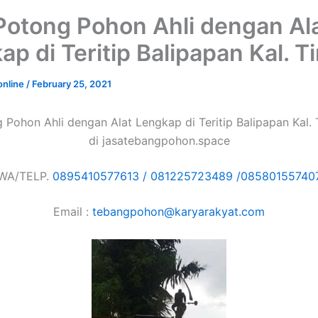
Potong Pohon Ahli dengan Al
p di Teritip Balipapan Kal. T
online
/
February 25, 2021
 Pohon Ahli dengan Alat Lengkap di Teritip Balipapan Kal. 
di jasatebangpohon.space
WA/TELP.
0895410577613 /
081225723489 /
08580155740
Email :
tebangpohon@karyarakyat.com