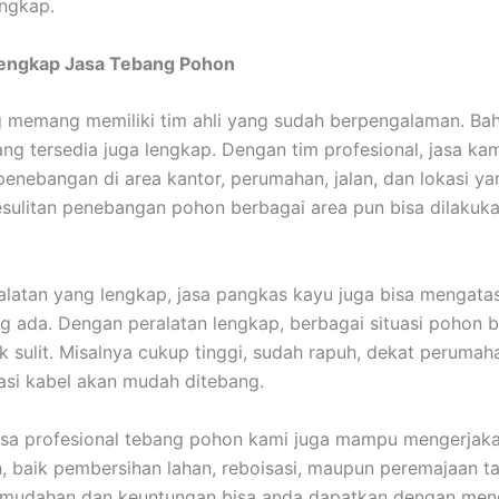
engkap.
Lengkap Jasa Tebang Pohon
 memang memiliki tim ahli yang sudah berpengalaman. Ba
ang tersedia juga lengkap. Dengan tim profesional, jasa k
enebangan di area kantor, perumahan, jalan, dan lokasi yan
sulitan penebangan pohon berbagai area pun bisa dilakuk
latan yang lengkap, jasa pangkas kayu juga bisa mengata
g ada. Dengan peralatan lengkap, berbagai situasi pohon bi
k sulit. Misalnya cukup tinggi, sudah rapuh, dekat perumah
lasi kabel akan mudah ditebang.
 jasa profesional tebang pohon kami juga mampu mengerjak
 baik pembersihan lahan, reboisasi, maupun peremajaan t
emudahan dan keuntungan bisa anda dapatkan dengan me