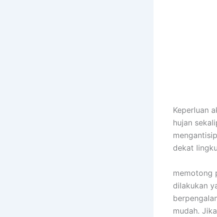
Keperluan 
hujan sekal
mengantisip
dekat lingk
memotong po
dilakukan y
berpengala
mudah. Jika