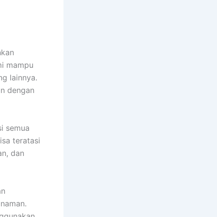
hkan
ami mampu
g lainnya.
an dengan
si semua
sa teratasi
an, dan
an
anaman.
nggunakan