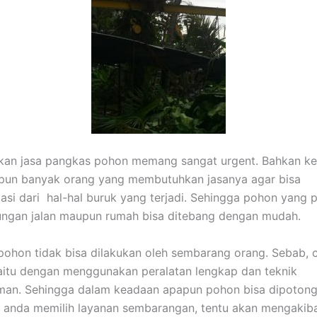
akan jasa pangkas pohon memang sangat urgent. Bahkan ke
ipun banyak orang yang membutuhkan jasanya agar bisa
asi dari hal-hal buruk yang terjadi. Sehingga pohon yang p
ungan jalan maupun rumah bisa ditebang dengan mudah.
hon tidak bisa dilakukan oleh sembarang orang. Sebab, 
aitu dengan menggunakan peralatan lengkap dan teknik
man. Sehingga dalam keadaan apapun pohon bisa dipoton
 anda memilih layanan sembarangan, tentu akan mengakib