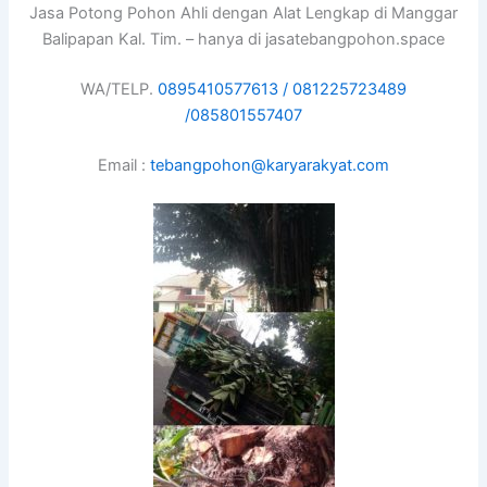
Jasa Potong Pohon Ahli dengan Alat Lengkap di Manggar
Balipapan Kal. Tim. – hanya di jasatebangpohon.space
WA/TELP.
0895410577613 /
081225723489
/
085801557407
Email :
tebangpohon@karyarakyat.com