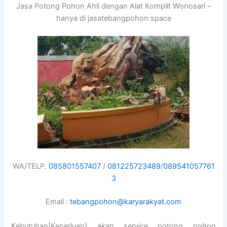
Jasa Potong Pohon Ahli dengan Alat Komplit Wonosari –
hanya di jasatebangpohon.space
WA/TELP.
085801557407
/
081225723489
/
089541057761
3
Email :
tebangpohon@karyarakyat.com
Kebutuhan|Keperluan} akan service potong pohon