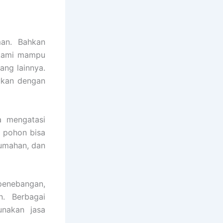
an. Bahkan
a kami mampu
ang lainnya.
ukan dengan
a mengatasi
i pohon bisa
rumahan, dan
 penebangan,
n. Berbagai
nakan jasa