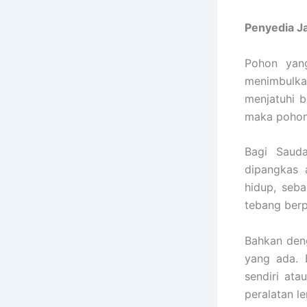
Penyedia
J
Pohon yang
menimbulka
menjatuhi b
maka pohon 
Bagi Sauda
dipangkas 
hidup, seb
tebang berp
Bahkan den
yang ada. 
sendiri ata
peralatan l