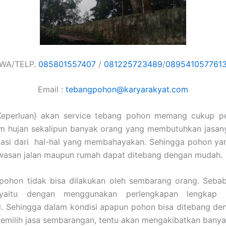
WA/TELP.
085801557407
/
081225723489
/
089541057761
Email :
tebangpohon@karyarakyat.com
Keperluan} akan service tebang pohon memang cukup pe
im hujan sekalipun banyak orang yang membutuhkan jasany
pasi dari hal-hal yang membahayakan. Sehingga pohon yan
awasan jalan maupun rumah dapat ditebang dengan mudah.
ohon tidak bisa dilakukan oleh sembarang orang. Sebab
 yaitu dengan menggunakan perlengkapan lengkap 
l. Sehingga dalam kondisi apapun pohon bisa ditebang d
emilih jasa sembarangan, tentu akan mengakibatkan banya