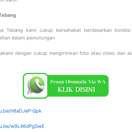
 Tebang
a Tebang kami cukup bersahabat berdasarkan kondis
ulitan dalam pemotongan
sakami dengan cukup mengirimkan foto atau video dan a
utu.be/h8aDJeP-Qpk
utu.be/w9L46dPgSwE