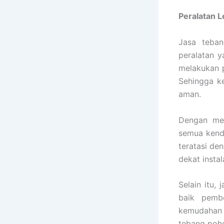
Peralatan 
Jasa teba
peralatan y
melakukan p
Sehingga k
aman.
Dengan mes
semua kenda
teratasi de
dekat insta
Selain itu,
baik pembe
kemudahan
tebang poh