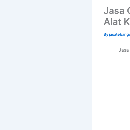
Jasa 
Alat 
By
jasatebang
Jasa