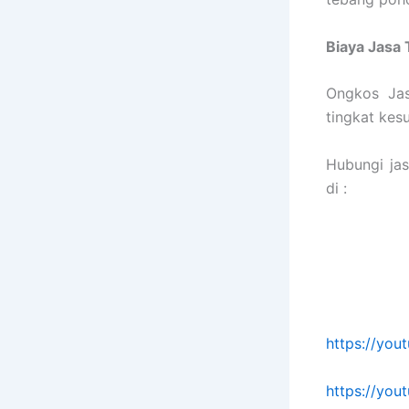
Biaya Jasa
Ongkos Jas
tingkat kes
Hubungi ja
di :
https://yo
https://yo