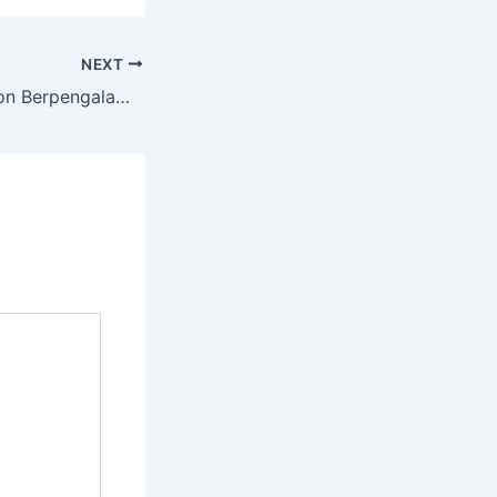
NEXT
Jasa Tebang Pohon Berpengalaman Termurah Di KETAMBUL Tuban