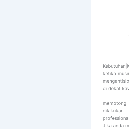
Kebutuhan|
ketika mus
mengantisi
di dekat k
memotong p
dilakukan
professiona
Jika anda m