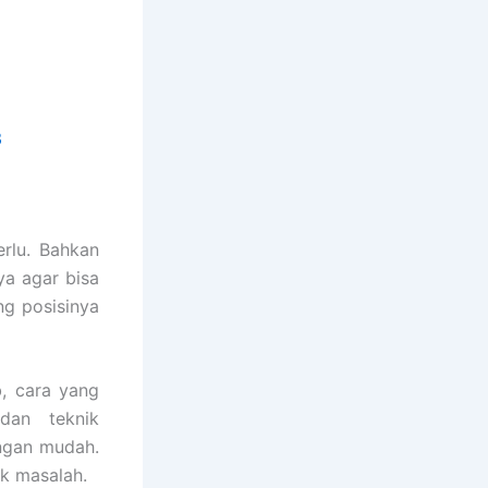
3
rlu. Bahkan
a agar bisa
g posisinya
, cara yang
dan teknik
engan mudah.
k masalah.