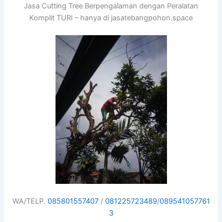
Jasa Cutting Tree Berpengalaman dengan Peralatan
Komplit TURI – hanya di jasatebangpohon.space
WA/TELP.
085801557407
/
081225723489
/
089541057761
3