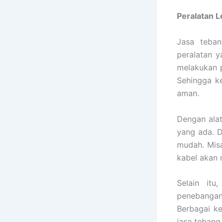
Peralatan 
Jasa teba
peralatan y
melakukan p
Sehingga k
aman.
Dengan alat
yang ada. D
mudah. Misa
kabel akan 
Selain it
penebangan
Berbagai k
jasa tebang