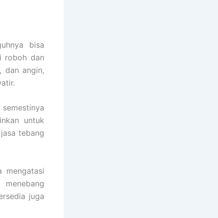
guhnya bisa
i roboh dan
, dan angin,
tir.
 semestinya
inkan untuk
jasa tebang
a mengatasi
ga menebang
ersedia juga