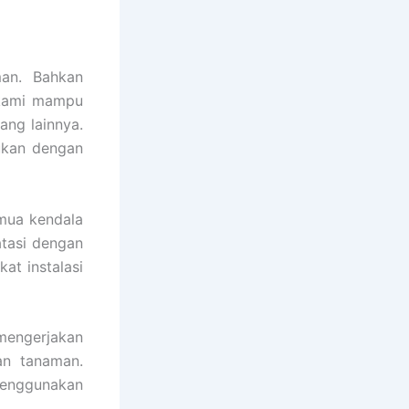
an. Bahkan
a kami mampu
ang lainnya.
ukan dengan
emua kendala
atasi dengan
at instalasi
engerjakan
an tanaman.
menggunakan