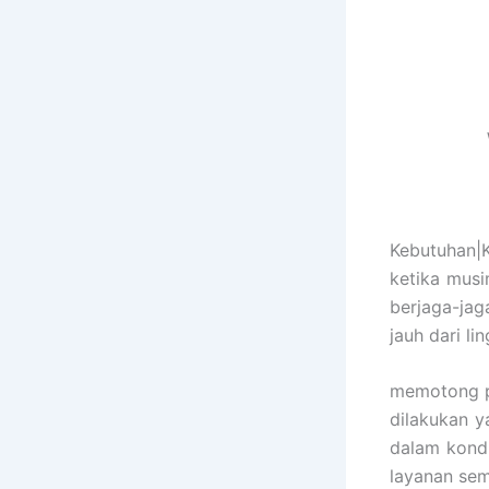
Kebutuhan|
ketika mus
berjaga-jag
jauh dari l
memotong p
dilakukan y
dalam kondi
layanan se