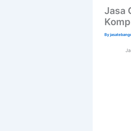
Jasa 
Komp
By
jasatebang
Ja