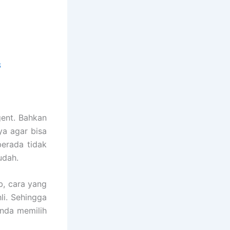
3
ent. Bahkan
a agar bisa
berada tidak
udah.
, cara yang
li. Sehingga
anda memilih