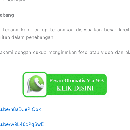
Tebang
 Tebang kami cukup terjangkau disesuaikan besar keci
ulitan dalam penebangan
sakami dengan cukup mengirimkan foto atau video dan a
utu.be/h8aDJeP-Qpk
utu.be/w9L46dPgSwE