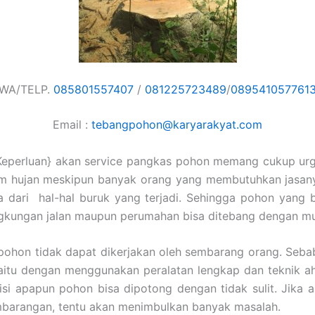
WA/TELP.
085801557407
/
081225723489
/
089541057761
Email :
tebangpohon@karyarakyat.com
Keperluan} akan service pangkas pohon memang cukup urg
im hujan meskipun banyak orang yang membutuhkan jasany
a dari hal-hal buruk yang terjadi. Sehingga pohon yang 
ingkungan jalan maupun perumahan bisa ditebang dengan m
ohon tidak dapat dikerjakan oleh sembarang orang. Sebab
aitu dengan menggunakan peralatan lengkap dan teknik ah
si apapun pohon bisa dipotong dengan tidak sulit. Jika 
mbarangan, tentu akan menimbulkan banyak masalah.