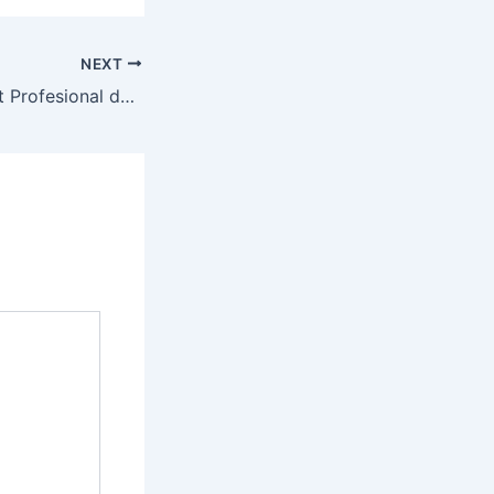
NEXT
Layanan Tree Cutt Profesional dengan Peralatan Lengkap TEGALREJO