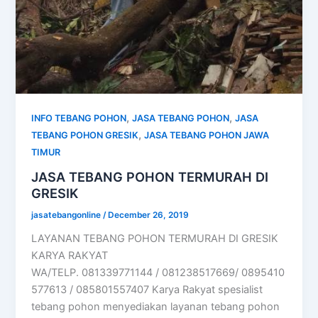
,
,
INFO TEBANG POHON
JASA TEBANG POHON
JASA
,
TEBANG POHON GRESIK
JASA TEBANG POHON JAWA
TIMUR
JASA TEBANG POHON TERMURAH DI
GRESIK
jasatebangonline
/
December 26, 2019
LAYANAN TEBANG POHON TERMURAH DI GRESIK
KARYA RAKYAT
WA/TELP. 081339771144 / 081238517669/ 0895410
577613 / 085801557407 Karya Rakyat spesialist
tebang pohon menyediakan layanan tebang pohon