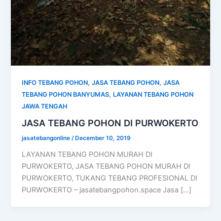
,
,
INFO TEBANG POHON
JASA TEBANG POHON
JASA
,
TEBANG POHON BANYUMAS
LAYANAN TEBANG POHON
JAWA TENGAH
JASA TEBANG POHON DI PURWOKERTO
jasatebangonline
/
December 10, 2019
LAYANAN TEBANG POHON MURAH DI
PURWOKERTO, JASA TEBANG POHON MURAH DI
PURWOKERTO, TUKANG TEBANG PROFESIONAL DI
PURWOKERTO – jasatebangpohon.space Jasa […]