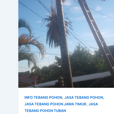
,
,
INFO TEBANG POHON
JASA TEBANG POHON
,
JASA TEBANG POHON JAWA TIMUR
JASA
TEBANG POHON TUBAN