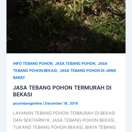
,
,
INFO TEBANG POHON
JASA TEBANG POHON
JASA
,
TEBANG POHON BEKASI
JASA TEBANG POHON DI JAWA
BARAT
JASA TEBANG POHON TERMURAH DI
BEKASI
jasatebangonline
/
December 18, 2019
LAYANAN TEBANG POHON TERMURAH DI BEKASI
DAN SEKITARNYA, JASA TEBANG POHON BEKASI,
TUKANG TEBANG POHON BEKASI, BIAYA TEBANG