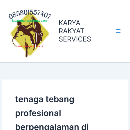
Skip
to
content
KARYA
RAKYAT
SERVICES
tenaga tebang
profesional
berpengalaman di