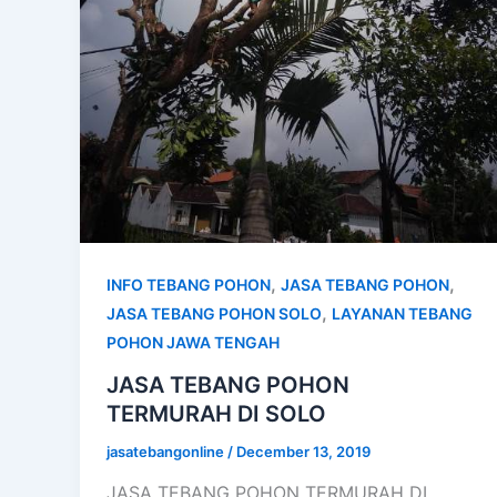
,
,
INFO TEBANG POHON
JASA TEBANG POHON
,
JASA TEBANG POHON SOLO
LAYANAN TEBANG
POHON JAWA TENGAH
JASA TEBANG POHON
TERMURAH DI SOLO
jasatebangonline
/
December 13, 2019
JASA TEBANG POHON TERMURAH DI