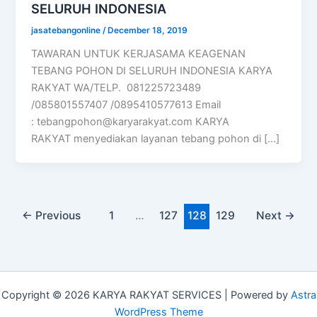
SELURUH INDONESIA
jasatebangonline
/
December 18, 2019
TAWARAN UNTUK KERJASAMA KEAGENAN
TEBANG POHON DI SELURUH INDONESIA KARYA
RAKYAT WA/TELP. 081225723489
/085801557407 /0895410577613 Email
:
tebangpohon@karyarakyat.com
KARYA
RAKYAT menyediakan layanan tebang pohon di […]
←
Previous
1
…
127
128
129
Next
→
Copyright © 2026 KARYA RAKYAT SERVICES | Powered by
Astra
WordPress Theme