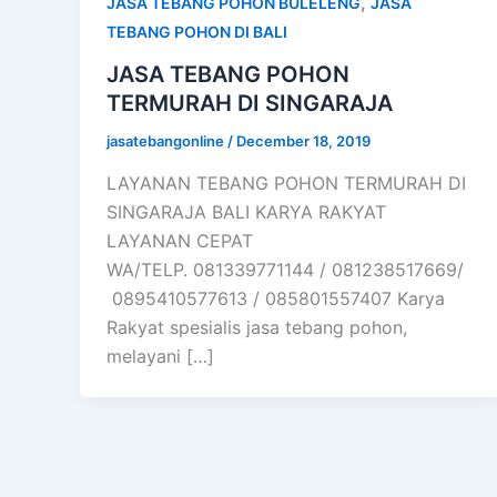
,
JASA TEBANG POHON BULELENG
JASA
TEBANG POHON DI BALI
JASA TEBANG POHON
TERMURAH DI SINGARAJA
jasatebangonline
/
December 18, 2019
LAYANAN TEBANG POHON TERMURAH DI
SINGARAJA BALI KARYA RAKYAT
LAYANAN CEPAT
WA/TELP. 081339771144 / 081238517669/
0895410577613 / 085801557407 Karya
Rakyat spesialis jasa tebang pohon,
melayani […]