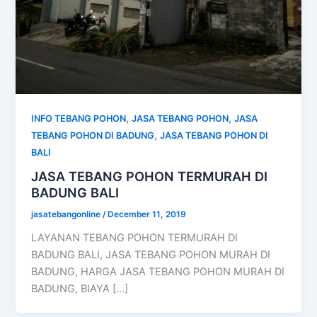
,
,
INFO TEBANG POHON
JASA TEBANG POHON
JASA
,
TEBANG POHON DI BADUNG
JASA TEBANG POHON DI
BALI
JASA TEBANG POHON TERMURAH DI
BADUNG BALI
jasatebangonline
/
December 11, 2019
LAYANAN TEBANG POHON TERMURAH DI
BADUNG BALI, JASA TEBANG POHON MURAH DI
BADUNG, HARGA JASA TEBANG POHON MURAH DI
BADUNG, BIAYA […]