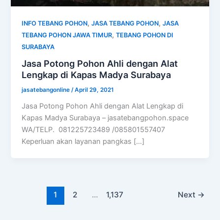
,
,
INFO TEBANG POHON
JASA TEBANG POHON
JASA
,
TEBANG POHON JAWA TIMUR
TEBANG POHON DI
SURABAYA
Jasa Potong Pohon Ahli dengan Alat
Lengkap di Kapas Madya Surabaya
jasatebangonline
/
April 29, 2021
Jasa Potong Pohon Ahli dengan Alat Lengkap di
Kapas Madya Surabaya – jasatebangpohon.space
WA/TELP. 081225723489 /085801557407
Keperluan akan layanan pangkas […]
1
2
…
1,137
Next
→