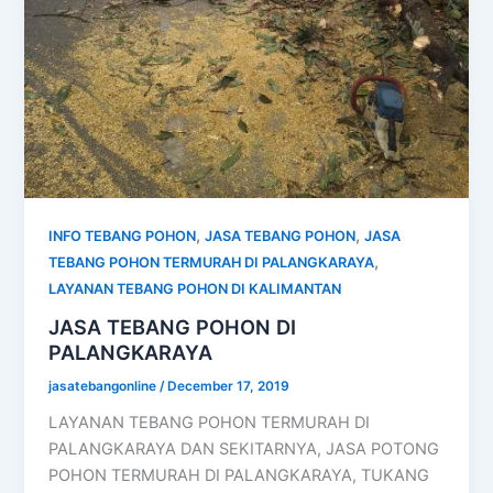
,
,
INFO TEBANG POHON
JASA TEBANG POHON
JASA
,
TEBANG POHON TERMURAH DI PALANGKARAYA
LAYANAN TEBANG POHON DI KALIMANTAN
JASA TEBANG POHON DI
PALANGKARAYA
jasatebangonline
/
December 17, 2019
LAYANAN TEBANG POHON TERMURAH DI
PALANGKARAYA DAN SEKITARNYA, JASA POTONG
POHON TERMURAH DI PALANGKARAYA, TUKANG