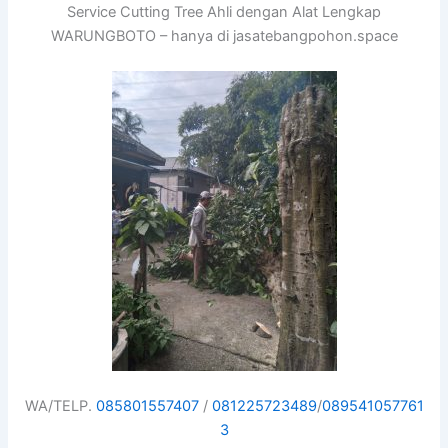
Service Cutting Tree Ahli dengan Alat Lengkap
WARUNGBOTO – hanya di jasatebangpohon.space
WA/TELP.
085801557407
/
081225723489
/
089541057761
3