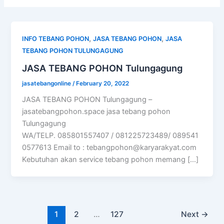
,
,
INFO TEBANG POHON
JASA TEBANG POHON
JASA
TEBANG POHON TULUNGAGUNG
JASA TEBANG POHON Tulungagung
jasatebangonline
/
February 20, 2022
JASA TEBANG POHON Tulungagung –
jasatebangpohon.space jasa tebang pohon
Tulungagung
WA/TELP. 085801557407 / 081225723489/ 089541
0577613 Email to :
tebangpohon@karyarakyat.com
Kebutuhan akan service tebang pohon memang […]
1
2
…
127
Next
→